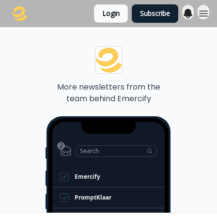
Login
Subscribe
More newsletters from the
team behind
Emercify
2
Search
Emercify
PromptKlaar